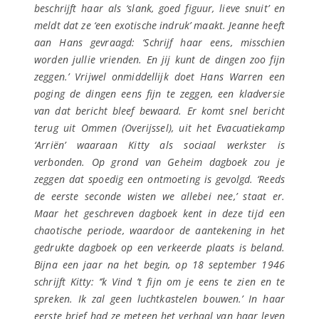
beschrijft haar als ‘slank, goed figuur, lieve snuit’ en
meldt dat ze ‘een exotische indruk’ maakt. Jeanne heeft
aan Hans gevraagd: ‘Schrijf haar eens, misschien
worden jullie vrienden. En jij kunt de dingen zoo fijn
zeggen.’ Vrijwel onmiddellijk doet Hans Warren een
poging de dingen eens fijn te zeggen, een kladversie
van dat bericht bleef bewaard. Er komt snel bericht
terug uit Ommen (Overijssel), uit het Evacuatiekamp
‘Arriën’ waaraan Kitty als sociaal werkster is
verbonden. Op grond van
Geheim dagboek
zou je
zeggen dat spoedig een ontmoeting is gevolgd. ‘Reeds
de eerste seconde wisten we allebei nee,’ staat er.
Maar het geschreven dagboek kent in deze tijd een
chaotische periode, waardoor de aantekening in het
gedrukte dagboek op een verkeerde plaats is beland.
Bijna een jaar na het begin, op 18 september 1946
schrijft Kitty: ‘’k Vind ’t fijn om je eens te zien en te
spreken. Ik zal geen luchtkastelen bouwen.’ In haar
eerste brief had ze meteen het verhaal van haar leven