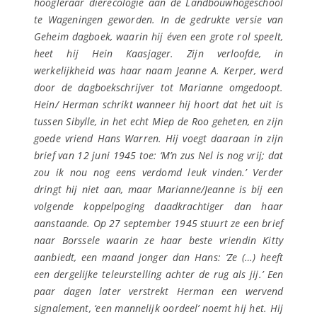
hoogleraar dierecologie aan de Landbouwhogeschool
te Wageningen geworden. In de gedrukte versie van
Geheim dagboek
, waarin hij éven een grote rol speelt,
heet hij Hein Kaasjager. Zijn verloofde, in
werkelijkheid was haar naam Jeanne A. Kerper, werd
door de dagboekschrijver tot Marianne omgedoopt.
Hein/ Herman schrikt wanneer hij hoort dat het uit is
tussen Sibylle, in het echt Miep de Roo geheten, en zijn
goede vriend Hans Warren. Hij voegt daaraan in zijn
brief van 12 juni 1945 toe: ‘M’n zus Nel is nog vrij; dat
zou ik nou nog eens verdomd leuk vinden.’ Verder
dringt hij niet aan, maar Marianne/Jeanne is bij een
volgende koppelpoging daadkrachtiger dan haar
aanstaande. Op 27 september 1945 stuurt ze een brief
naar Borssele waarin ze haar beste vriendin Kitty
aanbiedt, een maand jonger dan Hans: ‘Ze (…) heeft
een dergelijke teleurstelling achter de rug als jij.’ Een
paar dagen later verstrekt Herman een wervend
signalement, ‘een mannelijk oordeel’ noemt hij het. Hij