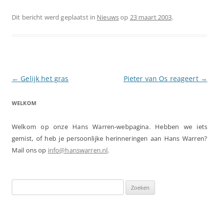
Dit bericht werd geplaatst in
Nieuws
op
23 maart 2003
.
Berichtnavigatie
←
Gelijk het gras
Pieter van Os reageert
→
WELKOM
Welkom op onze Hans Warren-webpagina. Hebben we iets
gemist, of heb je persoonlijke herinneringen aan Hans Warren?
Mail ons op
info@hanswarren.nl
.
Zoeken
naar: