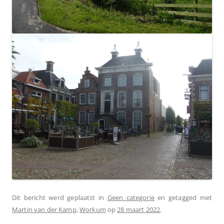
Dit bericht werd geplaatst in
Geen categorie
en getagged met
Martin van der Kamp
,
Workum
op
28 maart 2022
.