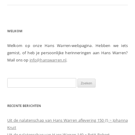
WELKOM
Welkom op onze Hans Warren-webpagina. Hebben we iets
gemist, of heb je persoonlijke herinneringen aan Hans Warren?
Mail ons op
info@hanswarren.nl
.
Zoeken
naar:
RECENTE BERICHTEN
Uit de nalatenschap van Hans Warren aflevering 150 (!) ~ Johanna
Kruit
Uit de nalatenschap van Hans Warren 149 ~ Petit Robert