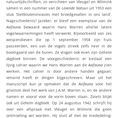
natuurtijdschriften, zo verscheen van Vleugel en Wilmink
sámen in een nummer van
De Levende Natuur
uit 1953 een
stuk ‘Steltkluteninvasies met broedgevallen in ons land’.
Nageschiedenis? Jazeker, er bleef een exemplaar van de
Avifauna
bewaard waarin Hans Warren allerlei latere
vogelwaarnemingen heeft verwerkt. Bijvoorbeeld van zes
wespendieven die op 1 september 1958 zijn huis
passeerden, een van de vogels streek zelfs neer in de
boomgaard van de buren. Ze vlogen ook even zijn
Geheim
dagboek
binnen. De voorgeschiedenis: er bestaat een
lijvig cahier waarin we Hans Warren aan de
Avifauna
zien
werken. Het cahier is door andere handen gegaan:
iemand heeft er dingen bijgeschreven. Maar uit het
manuscript kun je opmaken dat de
Avifauna
voor het
grootste deel het werk van J.A.M. Warren is, en de andere
namen er vooral voor de vorm boven staan. Zoiets blijkt
ook uit
Geheim dagboek
. Op 24 augustus 1942 schrijft hij
over een afspraak met Vleugel en Wilmink die geen
ontmoeting wil worden. Hij sluit af met de mededeling: