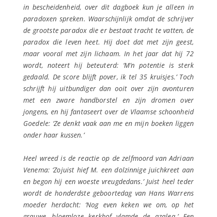
in bescheidenheid, over dit dagboek kun je alleen in
paradoxen spreken. Waarschijnlijk omdat de schrijver
de grootste paradox die er bestaat tracht te vatten, de
paradox die leven heet. Hij doet dat met zijn geest,
maar vooral met zijn lichaam. In het jaar dat hij 72
wordt, noteert hij beteuterd: ‘M’n potentie is sterk
gedaald. De score blijft pover, ik tel 35 kruisjes.’ Toch
schrijft hij uitbundiger dan ooit over zijn avonturen
met een zware handborstel en zijn dromen over
jongens, en hij fantaseert over de Vlaamse schoonheid
Goedele: ‘Ze denkt vaak aan me en mijn boeken liggen
onder haar kussen.’
Heel wreed is de reactie op de zelfmoord van Adriaan
Venema: ‘Zojuist hief M. een dolzinnige juichkreet aan
en begon hij een woeste vreugdedans.’ Juist heel teder
wordt de honderdste geboortedag van Hans Warrens
moeder herdacht: ‘Nog even keken we om, op het
grauwe, bloemloze kerkhof vlamde de azalea.’ Een